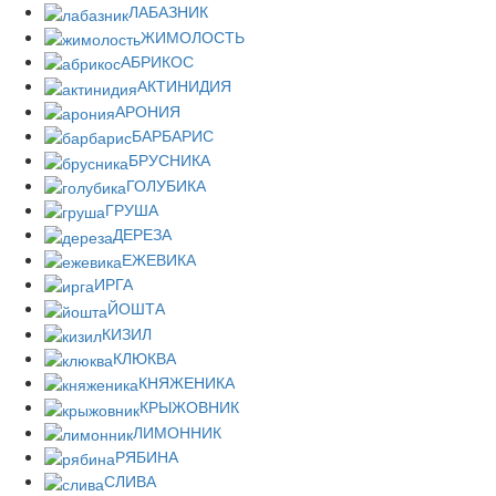
ЛАБАЗНИК
ЖИМОЛОСТЬ
АБРИКОС
АКТИНИДИЯ
АРОНИЯ
БАРБАРИС
БРУСНИКА
ГОЛУБИКА
ГРУША
ДЕРЕЗА
ЕЖЕВИКА
ИРГА
ЙОШТА
КИЗИЛ
КЛЮКВА
КНЯЖЕНИКА
КРЫЖОВНИК
ЛИМОННИК
РЯБИНА
СЛИВА