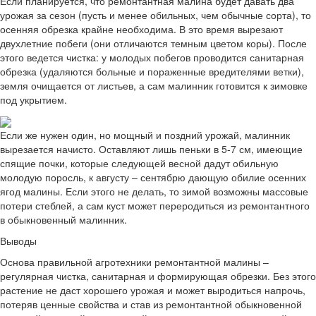
Если планируется, что ремонтантная малина будет давать два
урожая за сезон (пусть и менее обильных, чем обычные сорта), то
осенняя обрезка крайне необходима. В это время вырезают
двухлетние побеги (они отличаются темным цветом коры). После
этого ведется чистка: у молодых побегов проводится санитарная
обрезка (удаляются больные и пораженные вредителями ветки),
земля очищается от листьев, а сам малинник готовится к зимовке
под укрытием.
Если же нужен один, но мощный и поздний урожай, малинник
вырезается начисто. Оставляют лишь пеньки в 5-7 см, имеющие
спящие почки, которые следующей весной дадут обильную
молодую поросль, к августу – сентябрю дающую обилие осенних
ягод малины. Если этого не делать, то зимой возможны массовые
потери стеблей, а сам куст может переродиться из ремонтантного
в обыкновенный малинник.
Выводы
Основа правильной агротехники ремонтантной малины –
регулярная чистка, санитарная и формирующая обрезки. Без этого
растение не даст хорошего урожая и может выродиться напрочь,
потеряв ценные свойства и став из ремонтантной обыкновенной