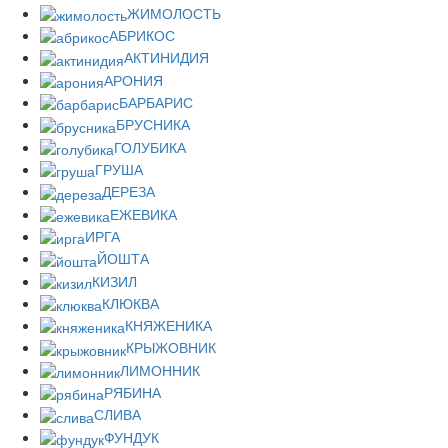
ЖИМОЛОСТЬ
АБРИКОС
АКТИНИДИЯ
АРОНИЯ
БАРБАРИС
БРУСНИКА
ГОЛУБИКА
ГРУША
ДЕРЕЗА
ЕЖЕВИКА
ИРГА
ЙОШТА
КИЗИЛ
КЛЮКВА
КНЯЖЕНИКА
КРЫЖОВНИК
ЛИМОННИК
РЯБИНА
СЛИВА
ФУНДУК