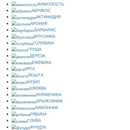
ЖИМОЛОСТЬ
АБРИКОС
АКТИНИДИЯ
АРОНИЯ
БАРБАРИС
БРУСНИКА
ГОЛУБИКА
ГРУША
ДЕРЕЗА
ЕЖЕВИКА
ИРГА
ЙОШТА
КИЗИЛ
КЛЮКВА
КНЯЖЕНИКА
КРЫЖОВНИК
ЛИМОННИК
РЯБИНА
СЛИВА
ФУНДУК