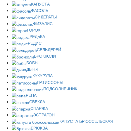
КАПУСТА
ФАСОЛЬ
СИДЕРАТЫ
ФИЗАЛИС
ГОРОХ
РЕДЬКА
РЕДИС
СЕЛЬДЕРЕЙ
БРОККОЛИ
БОБЫ
ДЫНЯ
КУКУРУЗА
ПАТИССОНЫ
ПОДСОЛНЕЧНИК
РЕПА
СВЕКЛА
СПАРЖА
ЭСТРАГОН
КАПУСТА БРЮССЕЛЬСКАЯ
БРЮКВА