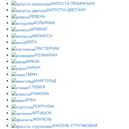
КАПУСТА ПЕКИНСКАЯ
КАПУСТА ЦВЕТНАЯ
РЕВЕНЬ
КОЛЬРАБИ
ШПИНАТ
МЕЛИССА
МЯТА
ПАСТЕРНАК
РОЗМАРИН
КИНЗА
УКРОП
ТМИН
МАНГОЛЬД
СТЕВИЯ
РУККОЛА
ХРЕН
ПОРТУЛАК
АРТИШОК
ФЕНХЕЛЬ
ФАСОЛЬ СТРУЧКОВАЯ