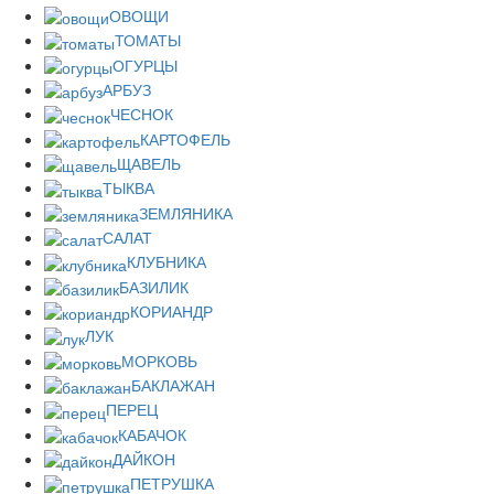
ОВОЩИ
ТОМАТЫ
ОГУРЦЫ
АРБУЗ
ЧЕСНОК
КАРТОФЕЛЬ
ЩАВЕЛЬ
ТЫКВА
ЗЕМЛЯНИКА
САЛАТ
КЛУБНИКА
БАЗИЛИК
КОРИАНДР
ЛУК
МОРКОВЬ
БАКЛАЖАН
ПЕРЕЦ
КАБАЧОК
ДАЙКОН
ПЕТРУШКА