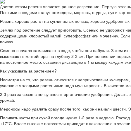
Достоинством ревеня является раннее дозревание. Первую зелень 
Плохими соседями станут помидоры, морковь, огурцы, лук и картофе
Ревень хорошо растет на суглинистых почвах, хорошо удобренных о
Землю под растение следует приготовить. Осенью ее удобряют на
содержащими хлористый калий, суперфосфат или мочевину. Если з
почвах.
Семена сначала замачивают в воде, чтобы они набухли. Затем их
высеивают в контейнеры на глубину 2-3 см. При появлении первы
на постоянное место, оставляя дистанцию в 1 м между каждым эк
Как ухаживать за растением?
Несмотря на то, что ревень относится к неприхотливым культурам
участке с молодыми растениями надо мульчировать. В качестве ма
2-3 раза за сезон в почву вносят органические удобрения. Делать
урожай.
Медоносы надо удалять сразу после того, как они начали цвести. 
Поливать кусты при сухой погоде нужно 1-2 раза в неделю. Расход
+17°С. Более высокие показатели приводят к накоплению в зелени 