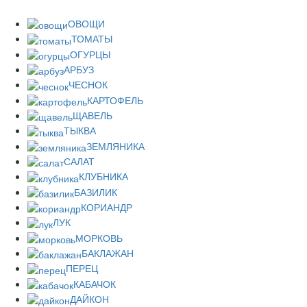
ОВОЩИ
ТОМАТЫ
ОГУРЦЫ
АРБУЗ
ЧЕСНОК
КАРТОФЕЛЬ
ЩАВЕЛЬ
ТЫКВА
ЗЕМЛЯНИКА
САЛАТ
КЛУБНИКА
БАЗИЛИК
КОРИАНДР
ЛУК
МОРКОВЬ
БАКЛАЖАН
ПЕРЕЦ
КАБАЧОК
ДАЙКОН