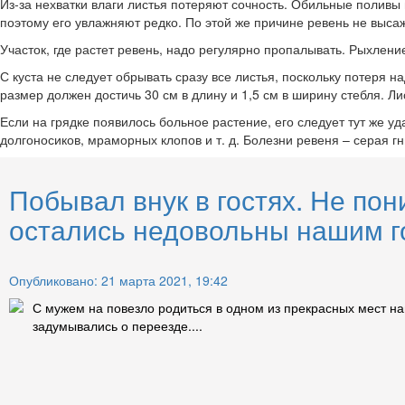
Из-за нехватки влаги листья потеряют сочность. Обильные поливы 
поэтому его увлажняют редко. По этой же причине ревень не высаж
Участок, где растет ревень, надо регулярно пропалывать. Рыхлени
С куста не следует обрывать сразу все листья, поскольку потеря 
размер должен достичь 30 см в длину и 1,5 см в ширину стебля. Л
Если на грядке появилось больное растение, его следует тут же у
долгоносиков, мраморных клопов и т. д. Болезни ревеня – серая г
Побывал внук в гостях. Не по
остались недовольны нашим г
Опубликовано: 21 марта 2021, 19:42
С мужем на повезло родиться в одном из прекрасных мест н
задумывались о переезде....