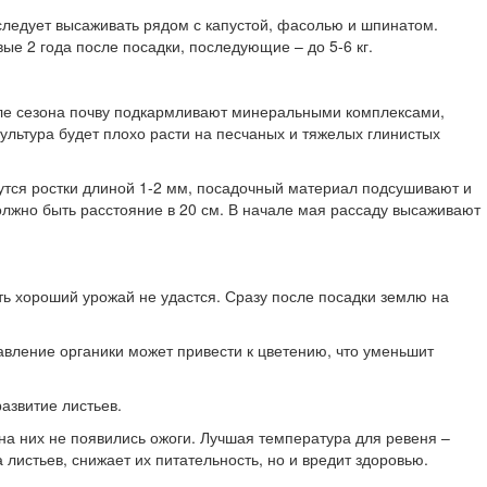
 следует высаживать рядом с капустой, фасолью и шпинатом.
ые 2 года после посадки, последующие – до 5-6 кг.
чале сезона почву подкармливают минеральными комплексами,
ультура будет плохо расти на песчаных и тяжелых глинистых
нутся ростки длиной 1-2 мм, посадочный материал подсушивают и
лжно быть расстояние в 20 см. В начале мая рассаду высаживают
ить хороший урожай не удастся. Сразу после посадки землю на
бавление органики может привести к цветению, что уменьшит
азвитие листьев.
ы на них не появились ожоги. Лучшая температура для ревеня –
листьев, снижает их питательность, но и вредит здоровью.