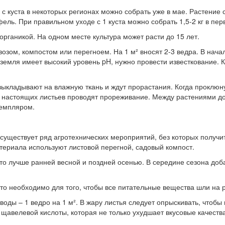
с куста в некоторых регионах можно собрать уже в мае. Растение
ль. При правильном уходе с 1 куста можно собрать 1,5-2 кг в перв
рганикой. На одном месте культура может расти до 15 лет.
возом, компостом или перегноем. На 1 м² вносят 2-3 ведра. В на
емля имеет высокий уровень pH, нужно провести известкование. К
 выкладывают на влажную ткань и ждут прорастания. Когда проклю
х настоящих листьев проводят прореживание. Между растениями до
земпляром.
, существует ряд агротехнических мероприятий, без которых получ
териала используют листовой перегной, садовый компост.
 это лучше ранней весной и поздней осенью. В середине сезона до
Это необходимо для того, чтобы все питательные вещества шли на р
 воды – 1 ведро на 1 м². В жару листья следует опрыскивать, чтоб
щавелевой кислоты, которая не только ухудшает вкусовые качества 