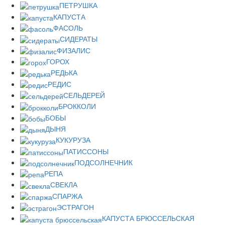
ПЕТРУШКА
КАПУСТА
ФАСОЛЬ
СИДЕРАТЫ
ФИЗАЛИС
ГОРОХ
РЕДЬКА
РЕДИС
СЕЛЬДЕРЕЙ
БРОККОЛИ
БОБЫ
ДЫНЯ
КУКУРУЗА
ПАТИССОНЫ
ПОДСОЛНЕЧНИК
РЕПА
СВЕКЛА
СПАРЖА
ЭСТРАГОН
КАПУСТА БРЮССЕЛЬСКАЯ