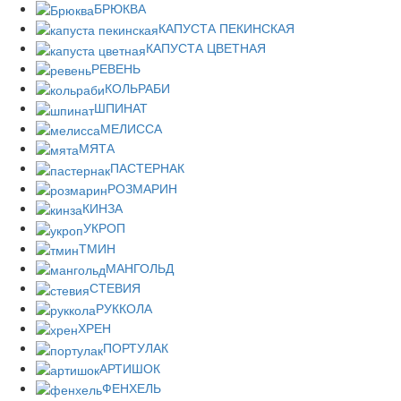
БРЮКВА
КАПУСТА ПЕКИНСКАЯ
КАПУСТА ЦВЕТНАЯ
РЕВЕНЬ
КОЛЬРАБИ
ШПИНАТ
МЕЛИССА
МЯТА
ПАСТЕРНАК
РОЗМАРИН
КИНЗА
УКРОП
ТМИН
МАНГОЛЬД
СТЕВИЯ
РУККОЛА
ХРЕН
ПОРТУЛАК
АРТИШОК
ФЕНХЕЛЬ