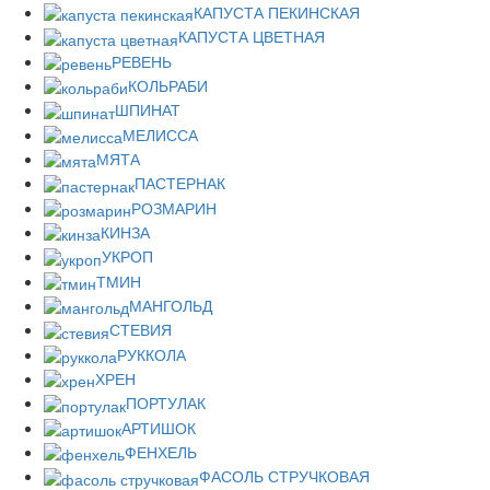
КАПУСТА ПЕКИНСКАЯ
КАПУСТА ЦВЕТНАЯ
РЕВЕНЬ
КОЛЬРАБИ
ШПИНАТ
МЕЛИССА
МЯТА
ПАСТЕРНАК
РОЗМАРИН
КИНЗА
УКРОП
ТМИН
МАНГОЛЬД
СТЕВИЯ
РУККОЛА
ХРЕН
ПОРТУЛАК
АРТИШОК
ФЕНХЕЛЬ
ФАСОЛЬ СТРУЧКОВАЯ