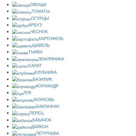
ОВОЩИ
ТОМАТЫ
ОГУРЦЫ
АРБУЗ
ЧЕСНОК
КАРТОФЕЛЬ
ЩАВЕЛЬ
ТЫКВА
ЗЕМЛЯНИКА
САЛАТ
КЛУБНИКА
БАЗИЛИК
КОРИАНДР
ЛУК
МОРКОВЬ
БАКЛАЖАН
ПЕРЕЦ
КАБАЧОК
ДАЙКОН
ПЕТРУШКА