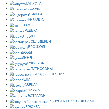
КАПУСТА
ФАСОЛЬ
СИДЕРАТЫ
ФИЗАЛИС
ГОРОХ
РЕДЬКА
РЕДИС
СЕЛЬДЕРЕЙ
БРОККОЛИ
БОБЫ
ДЫНЯ
КУКУРУЗА
ПАТИССОНЫ
ПОДСОЛНЕЧНИК
РЕПА
СВЕКЛА
СПАРЖА
ЭСТРАГОН
КАПУСТА БРЮССЕЛЬСКАЯ
БРЮКВА