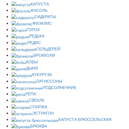
КАПУСТА
ФАСОЛЬ
СИДЕРАТЫ
ФИЗАЛИС
ГОРОХ
РЕДЬКА
РЕДИС
СЕЛЬДЕРЕЙ
БРОККОЛИ
БОБЫ
ДЫНЯ
КУКУРУЗА
ПАТИССОНЫ
ПОДСОЛНЕЧНИК
РЕПА
СВЕКЛА
СПАРЖА
ЭСТРАГОН
КАПУСТА БРЮССЕЛЬСКАЯ
БРЮКВА