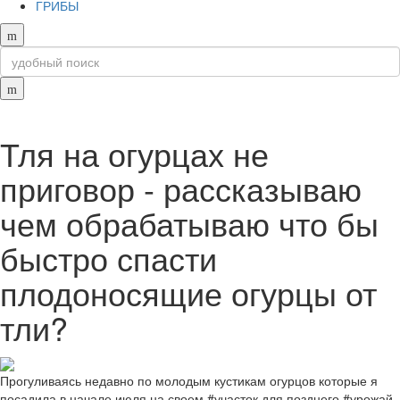
ГРИБЫ
Тля на огурцах не
приговор - рассказываю
чем обрабатываю что бы
быстро спасти
плодоносящие огурцы от
тли?
Прогуливаясь недавно по молодым кустикам огурцов которые я
посадила в начале июля на своем #участок для позднего #урожай