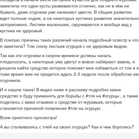
заметила что одни кусты развиваются отлично, как ни в чём ни
бывало, даже огурчики уже начинают цвести. В общем развитие
идет полным ходом, а на некоторых кустиках развитие значительно
заторможено. Листики маленькие, скручиваются и вообще вид у
кустика не здоровый.
В поисках причины таких различий начала подробный осмотр и что
я заметила? Тлю снизу листьев огурцов с не здоровым видом.
Так как эти огурчики в скором времени должны начать
плодоносить, а некоторые уже цветут и вовсю набирают завязь, я
решила найти средство которое поможет мне избавиться от тли и в
тоже время мне не придется ждать 2-3 недели после обработки им
огурчиков.
И я нашла такое! В видео ниже я расскажу подробно какое
средство я буду применять для борьбы с #тля на #огурцы , а также
поделюсь с вами отзывом о средстве от муравьев, которые
становятся причиной появления #тля на огурцах .
Всем приятного просмотра!
А вы сталкивались с тлей на своих огурцах? Как и чем боролись?