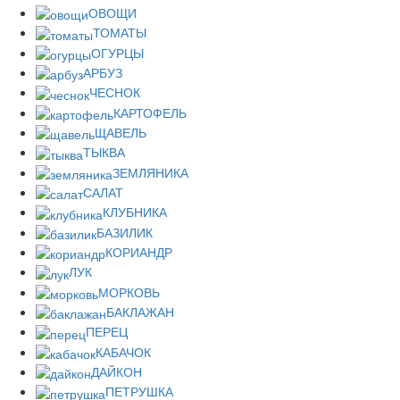
ОВОЩИ
ТОМАТЫ
ОГУРЦЫ
АРБУЗ
ЧЕСНОК
КАРТОФЕЛЬ
ЩАВЕЛЬ
ТЫКВА
ЗЕМЛЯНИКА
САЛАТ
КЛУБНИКА
БАЗИЛИК
КОРИАНДР
ЛУК
МОРКОВЬ
БАКЛАЖАН
ПЕРЕЦ
КАБАЧОК
ДАЙКОН
ПЕТРУШКА