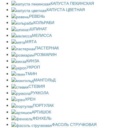
КАПУСТА ПЕКИНСКАЯ
КАПУСТА ЦВЕТНАЯ
РЕВЕНЬ
КОЛЬРАБИ
ШПИНАТ
МЕЛИССА
МЯТА
ПАСТЕРНАК
РОЗМАРИН
КИНЗА
УКРОП
ТМИН
МАНГОЛЬД
СТЕВИЯ
РУККОЛА
ХРЕН
ПОРТУЛАК
АРТИШОК
ФЕНХЕЛЬ
ФАСОЛЬ СТРУЧКОВАЯ