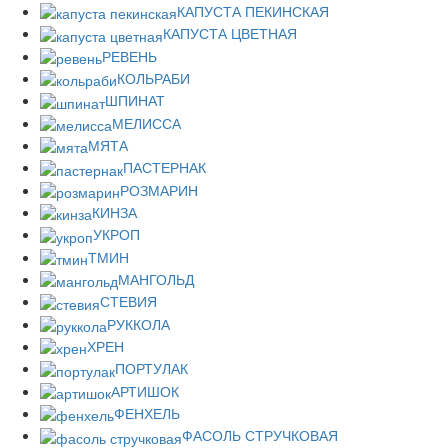
КАПУСТА ПЕКИНСКАЯ
КАПУСТА ЦВЕТНАЯ
РЕВЕНЬ
КОЛЬРАБИ
ШПИНАТ
МЕЛИССА
МЯТА
ПАСТЕРНАК
РОЗМАРИН
КИНЗА
УКРОП
ТМИН
МАНГОЛЬД
СТЕВИЯ
РУККОЛА
ХРЕН
ПОРТУЛАК
АРТИШОК
ФЕНХЕЛЬ
ФАСОЛЬ СТРУЧКОВАЯ