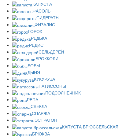
КАПУСТА
ФАСОЛЬ
СИДЕРАТЫ
ФИЗАЛИС
ГОРОХ
РЕДЬКА
РЕДИС
СЕЛЬДЕРЕЙ
БРОККОЛИ
БОБЫ
ДЫНЯ
КУКУРУЗА
ПАТИССОНЫ
ПОДСОЛНЕЧНИК
РЕПА
СВЕКЛА
СПАРЖА
ЭСТРАГОН
КАПУСТА БРЮССЕЛЬСКАЯ
БРЮКВА