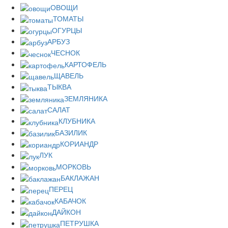
ОВОЩИ
ТОМАТЫ
ОГУРЦЫ
АРБУЗ
ЧЕСНОК
КАРТОФЕЛЬ
ЩАВЕЛЬ
ТЫКВА
ЗЕМЛЯНИКА
САЛАТ
КЛУБНИКА
БАЗИЛИК
КОРИАНДР
ЛУК
МОРКОВЬ
БАКЛАЖАН
ПЕРЕЦ
КАБАЧОК
ДАЙКОН
ПЕТРУШКА