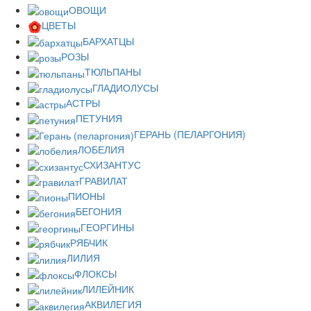
ОВОЩИ
ЦВЕТЫ
БАРХАТЦЫ
РОЗЫ
ТЮЛЬПАНЫ
ГЛАДИОЛУСЫ
АСТРЫ
ПЕТУНИЯ
ГЕРАНЬ (ПЕЛАРГОНИЯ)
ЛОБЕЛИЯ
СХИЗАНТУС
ГРАВИЛАТ
ПИОНЫ
БЕГОНИЯ
ГЕОРГИНЫ
РЯБЧИК
ЛИЛИЯ
ФЛОКСЫ
ЛИЛЕЙНИК
АКВИЛЕГИЯ