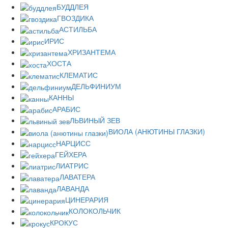
БУДДЛЕЯ
ГВОЗДИКА
АСТИЛЬБА
ИРИС
ХРИЗАНТЕМА
ХОСТА
КЛЕМАТИС
ДЕЛЬФИНИУМ
КАННЫ
АРАБИС
ЛЬВИНЫЙ ЗЕВ
ВИОЛА (АНЮТИНЫ ГЛАЗКИ)
НАРЦИСС
ГЕЙХЕРА
ЛИАТРИС
ЛАВАТЕРА
ЛАВАНДА
ЦИНЕРАРИЯ
КОЛОКОЛЬЧИК
КРОКУС