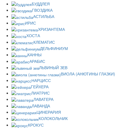
БУДДЛЕЯ
ГВОЗДИКА
АСТИЛЬБА
ИРИС
ХРИЗАНТЕМА
ХОСТА
КЛЕМАТИС
ДЕЛЬФИНИУМ
КАННЫ
АРАБИС
ЛЬВИНЫЙ ЗЕВ
ВИОЛА (АНЮТИНЫ ГЛАЗКИ)
НАРЦИСС
ГЕЙХЕРА
ЛИАТРИС
ЛАВАТЕРА
ЛАВАНДА
ЦИНЕРАРИЯ
КОЛОКОЛЬЧИК
КРОКУС