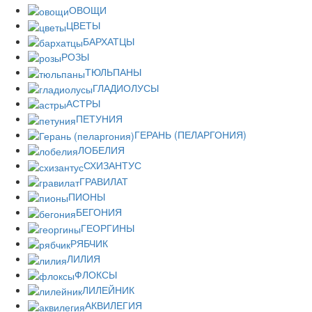
ОВОЩИ
ЦВЕТЫ
БАРХАТЦЫ
РОЗЫ
ТЮЛЬПАНЫ
ГЛАДИОЛУСЫ
АСТРЫ
ПЕТУНИЯ
ГЕРАНЬ (ПЕЛАРГОНИЯ)
ЛОБЕЛИЯ
СХИЗАНТУС
ГРАВИЛАТ
ПИОНЫ
БЕГОНИЯ
ГЕОРГИНЫ
РЯБЧИК
ЛИЛИЯ
ФЛОКСЫ
ЛИЛЕЙНИК
АКВИЛЕГИЯ