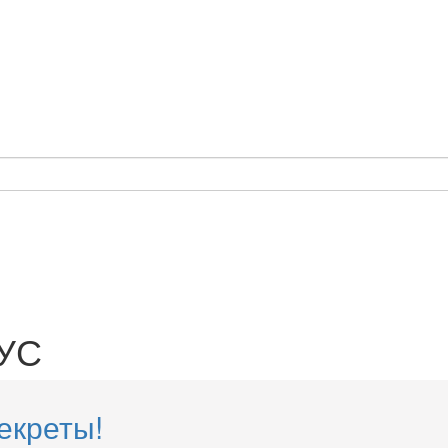
УС
секреты!