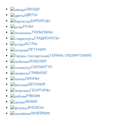
ОВОЩИ
ЦВЕТЫ
БАРХАТЦЫ
РОЗЫ
ТЮЛЬПАНЫ
ГЛАДИОЛУСЫ
АСТРЫ
ПЕТУНИЯ
ГЕРАНЬ (ПЕЛАРГОНИЯ)
ЛОБЕЛИЯ
СХИЗАНТУС
ГРАВИЛАТ
ПИОНЫ
БЕГОНИЯ
ГЕОРГИНЫ
РЯБЧИК
ЛИЛИЯ
ФЛОКСЫ
ЛИЛЕЙНИК