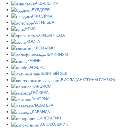
АКВИЛЕГИЯ
БУДДЛЕЯ
ГВОЗДИКА
АСТИЛЬБА
ИРИС
ХРИЗАНТЕМА
ХОСТА
КЛЕМАТИС
ДЕЛЬФИНИУМ
КАННЫ
АРАБИС
ЛЬВИНЫЙ ЗЕВ
ВИОЛА (АНЮТИНЫ ГЛАЗКИ)
НАРЦИСС
ГЕЙХЕРА
ЛИАТРИС
ЛАВАТЕРА
ЛАВАНДА
ЦИНЕРАРИЯ
КОЛОКОЛЬЧИК