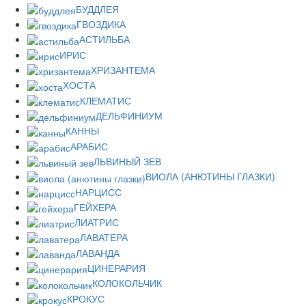
БУДДЛЕЯ
ГВОЗДИКА
АСТИЛЬБА
ИРИС
ХРИЗАНТЕМА
ХОСТА
КЛЕМАТИС
ДЕЛЬФИНИУМ
КАННЫ
АРАБИС
ЛЬВИНЫЙ ЗЕВ
ВИОЛА (АНЮТИНЫ ГЛАЗКИ)
НАРЦИСС
ГЕЙХЕРА
ЛИАТРИС
ЛАВАТЕРА
ЛАВАНДА
ЦИНЕРАРИЯ
КОЛОКОЛЬЧИК
КРОКУС