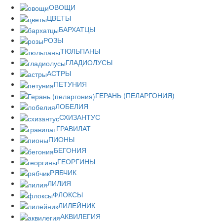
ОВОЩИ
ЦВЕТЫ
БАРХАТЦЫ
РОЗЫ
ТЮЛЬПАНЫ
ГЛАДИОЛУСЫ
АСТРЫ
ПЕТУНИЯ
ГЕРАНЬ (ПЕЛАРГОНИЯ)
ЛОБЕЛИЯ
СХИЗАНТУС
ГРАВИЛАТ
ПИОНЫ
БЕГОНИЯ
ГЕОРГИНЫ
РЯБЧИК
ЛИЛИЯ
ФЛОКСЫ
ЛИЛЕЙНИК
АКВИЛЕГИЯ