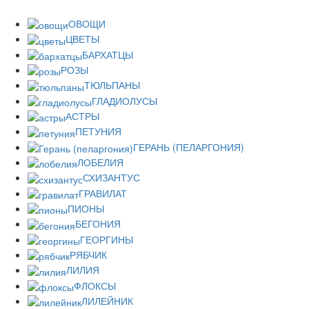
ОВОЩИ
ЦВЕТЫ
БАРХАТЦЫ
РОЗЫ
ТЮЛЬПАНЫ
ГЛАДИОЛУСЫ
АСТРЫ
ПЕТУНИЯ
ГЕРАНЬ (ПЕЛАРГОНИЯ)
ЛОБЕЛИЯ
СХИЗАНТУС
ГРАВИЛАТ
ПИОНЫ
БЕГОНИЯ
ГЕОРГИНЫ
РЯБЧИК
ЛИЛИЯ
ФЛОКСЫ
ЛИЛЕЙНИК