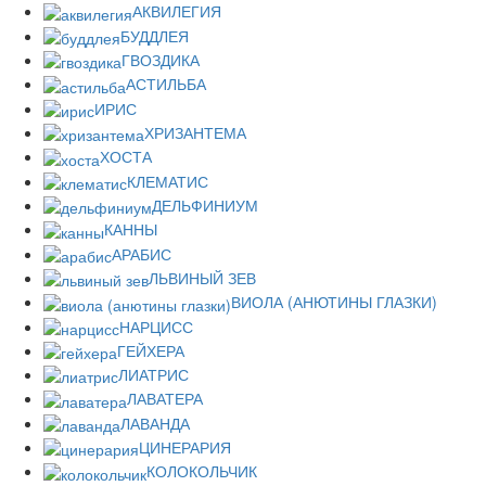
АКВИЛЕГИЯ
БУДДЛЕЯ
ГВОЗДИКА
АСТИЛЬБА
ИРИС
ХРИЗАНТЕМА
ХОСТА
КЛЕМАТИС
ДЕЛЬФИНИУМ
КАННЫ
АРАБИС
ЛЬВИНЫЙ ЗЕВ
ВИОЛА (АНЮТИНЫ ГЛАЗКИ)
НАРЦИСС
ГЕЙХЕРА
ЛИАТРИС
ЛАВАТЕРА
ЛАВАНДА
ЦИНЕРАРИЯ
КОЛОКОЛЬЧИК