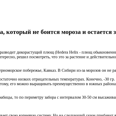
, который не боится мороза и остается з
о разводит дикорастущий плющ (Hedera Helix - плющ обыкновенн
интересно, решил посмотреть, что это за растение и действител
номорское побережье, Кавказ. В Сибири из-за морозов он не ра
статочно низких отрицательных температурах. Конечно, -30 гр. 
оэтому, его можно выращивать преимущественно в южных района
рабицы, то по периметру забора с интервалом 30-50 см высажива
вает свою корневую систему. Но на следующий сезон прибавит в р