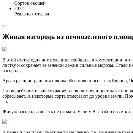
Сортов овощей
2072
Реальных отзыва
Живая изгородь из вечнозеленого плюща
В этой статье одна читательница сообщила в комментарии, чт
листву и сохраняет ее зеленой даже в сильные морозы. Стало 
изгородь.
Ареал распространения плюща обыкновенного – вся Европа, Чер
Плющ действительно сохраняет свою листву и цвет даже при до
сбрасывает. А некоторые сорта отмерзают до уровня земли. П
гр.
Живую изгородь сделать не сложно. Если у Вас забор из сетки-
В первый год плющ будет расти медленно, т.к. он вначале разви