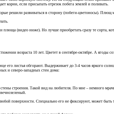
ает корни, если присыпать отрезок побега землей и поливать.
орые решили развиваться в сторону (побеги-цветоносы). Плющ м
лать.
 плюща (видео ниже). Но лучше приобретать сразу те сорта, к
стижении возраста 10 лет. Цветет в сентябре-октябре. А ягоды с
 его листья обгорают. Выдерживает до 3-4 часов яркого солнца 
ных и северо-западных стен дома:
стены строения. Такой вид на любителя. По мне – немного мрач
 вечнозеленый.
любой поверхности. Специально его не фиксируют, может быть т