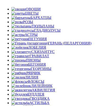
ОВОЩИ
ЦВЕТЫ
БАРХАТЦЫ
РОЗЫ
ТЮЛЬПАНЫ
ГЛАДИОЛУСЫ
АСТРЫ
ПЕТУНИЯ
ГЕРАНЬ (ПЕЛАРГОНИЯ)
ЛОБЕЛИЯ
СХИЗАНТУС
ГРАВИЛАТ
ПИОНЫ
БЕГОНИЯ
ГЕОРГИНЫ
РЯБЧИК
ЛИЛИЯ
ФЛОКСЫ
ЛИЛЕЙНИК
АКВИЛЕГИЯ
БУДДЛЕЯ
ГВОЗДИКА
АСТИЛЬБА