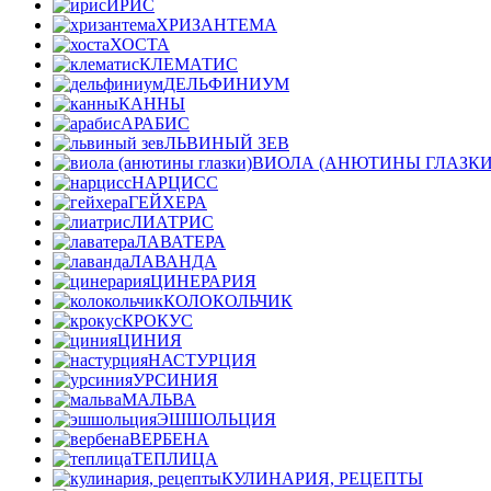
ИРИС
ХРИЗАНТЕМА
ХОСТА
КЛЕМАТИС
ДЕЛЬФИНИУМ
КАННЫ
АРАБИС
ЛЬВИНЫЙ ЗЕВ
ВИОЛА (АНЮТИНЫ ГЛАЗКИ
НАРЦИСС
ГЕЙХЕРА
ЛИАТРИС
ЛАВАТЕРА
ЛАВАНДА
ЦИНЕРАРИЯ
КОЛОКОЛЬЧИК
КРОКУС
ЦИНИЯ
НАСТУРЦИЯ
УРСИНИЯ
МАЛЬВА
ЭШШОЛЬЦИЯ
ВЕРБЕНА
ТЕПЛИЦА
КУЛИНАРИЯ, РЕЦЕПТЫ