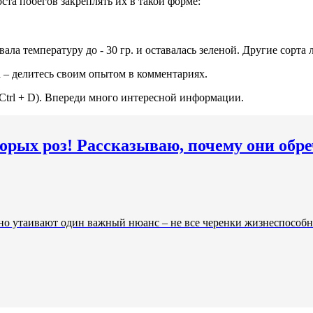
ста побегов закреплять их в такой форме:
ла температуру до - 30 гр. и оставалась зеленой. Другие сорта 
а – делитесь своим опытом в комментариях.
(Ctrl + D). Впереди много интересной информации.
орых роз! Рассказываю, почему они обр
но утаивают один важный нюанс – не все черенки жизнеспособн