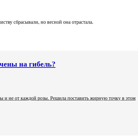
листву сбрасывали, но весной она отрастала.
ечены на гибель?
ы и не от каждой розы. Решила поставить жирную точку в этом