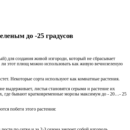
еленым до -25 градусов
ый) для создания живой изгороди, который не сбрасывает
ьно ли этот плющ можно использовать как живую вечнозеленую
стет. Некоторые сорта используют как комнатные растения.
не выдерживает, листья становятся серыми и растение их
х, где бывают кратковременные морозы максимум до - 20…- 25
ются побеги этого растения:
осте по сетке и за 2-3 сезона закроет собой изгородь