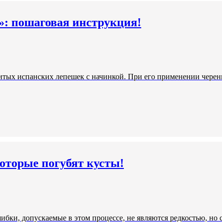
»: пошаговая инструкция!
итых испанских лепешек с начинкой. При его применении черенк
которые погубят кусты!
ибки, допускаемые в этом процессе, не являются редкостью, но