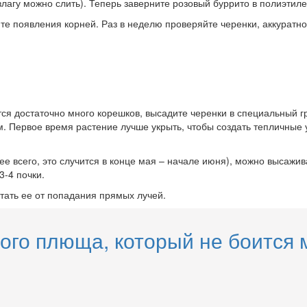
влагу можно слить). Теперь заверните розовый буррито в полиэтил
ите появления корней. Раз в неделю проверяйте черенки, аккуратно
я достаточно много корешков, высадите черенки в специальный гру
 Первое время растение лучше укрыть, чтобы создать тепличные у
ее всего, это случится в конце мая – начале июня), можно высажив
3-4 почки.
ятать ее от попадания прямых лучей.
ого плюща, который не боится 