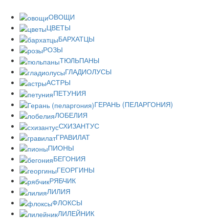
ОВОЩИ
ЦВЕТЫ
БАРХАТЦЫ
РОЗЫ
ТЮЛЬПАНЫ
ГЛАДИОЛУСЫ
АСТРЫ
ПЕТУНИЯ
ГЕРАНЬ (ПЕЛАРГОНИЯ)
ЛОБЕЛИЯ
СХИЗАНТУС
ГРАВИЛАТ
ПИОНЫ
БЕГОНИЯ
ГЕОРГИНЫ
РЯБЧИК
ЛИЛИЯ
ФЛОКСЫ
ЛИЛЕЙНИК