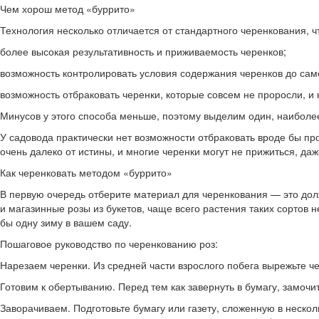
Чем хорош метод «буррито»
Технология несколько отличается от стандартного черенкования, ч
более высокая результативность и приживаемость черенков;
возможность контролировать условия содержания черенков до само
возможность отбраковать черенки, которые совсем не проросли, и 
Минусов у этого способа меньше, поэтому выделим один, наиболе
У садовода практически нет возможности отбраковать вроде бы про
очень далеко от истины, и многие черенки могут не прижиться, да
Как черенковать методом «буррито»
В первую очередь отберите материал для черенкования — это долж
и магазинные розы из букетов, чаще всего растения таких сортов 
бы одну зиму в вашем саду.
Пошаговое руководство по черенкованию роз:
Нарезаем черенки. Из средней части взрослого побега вырежьте ч
Готовим к обертыванию. Перед тем как завернуть в бумагу, замоч
Заворачиваем. Подготовьте бумагу или газету, сложенную в нескол