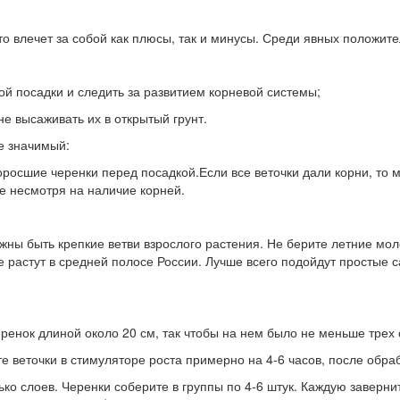
то влечет за собой как плюсы, так и минусы. Среди явных положит
й посадки и следить за развитием корневой системы;
не высаживать их в открытый грунт.
е значимый:
росшие черенки перед посадкой.Если все веточки дали корни, то м
же несмотря на наличие корней.
ны быть крепкие ветви взрослого растения. Не берите летние мол
не растут в средней полосе России. Лучше всего подойдут простые 
еренок длиной около 20 см, так чтобы на нем было не меньше трех
ите веточки в стимуляторе роста примерно на 4-6 часов, после об
ько слоев. Черенки соберите в группы по 4-6 штук. Каждую заверни