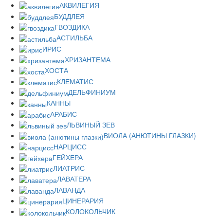
АКВИЛЕГИЯ
БУДДЛЕЯ
ГВОЗДИКА
АСТИЛЬБА
ИРИС
ХРИЗАНТЕМА
ХОСТА
КЛЕМАТИС
ДЕЛЬФИНИУМ
КАННЫ
АРАБИС
ЛЬВИНЫЙ ЗЕВ
ВИОЛА (АНЮТИНЫ ГЛАЗКИ)
НАРЦИСС
ГЕЙХЕРА
ЛИАТРИС
ЛАВАТЕРА
ЛАВАНДА
ЦИНЕРАРИЯ
КОЛОКОЛЬЧИК