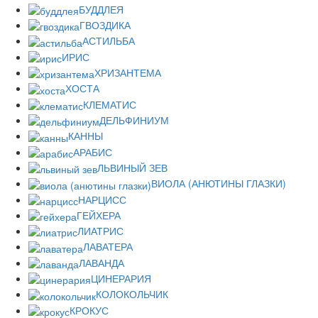
БУДДЛЕЯ
ГВОЗДИКА
АСТИЛЬБА
ИРИС
ХРИЗАНТЕМА
ХОСТА
КЛЕМАТИС
ДЕЛЬФИНИУМ
КАННЫ
АРАБИС
ЛЬВИНЫЙ ЗЕВ
ВИОЛА (АНЮТИНЫ ГЛАЗКИ)
НАРЦИСС
ГЕЙХЕРА
ЛИАТРИС
ЛАВАТЕРА
ЛАВАНДА
ЦИНЕРАРИЯ
КОЛОКОЛЬЧИК
КРОКУС