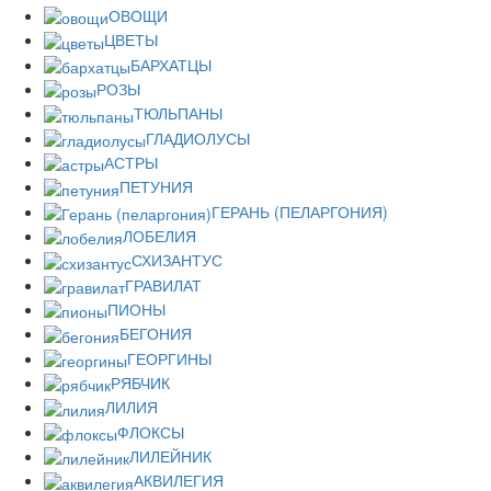
ОВОЩИ
ЦВЕТЫ
БАРХАТЦЫ
РОЗЫ
ТЮЛЬПАНЫ
ГЛАДИОЛУСЫ
АСТРЫ
ПЕТУНИЯ
ГЕРАНЬ (ПЕЛАРГОНИЯ)
ЛОБЕЛИЯ
СХИЗАНТУС
ГРАВИЛАТ
ПИОНЫ
БЕГОНИЯ
ГЕОРГИНЫ
РЯБЧИК
ЛИЛИЯ
ФЛОКСЫ
ЛИЛЕЙНИК
АКВИЛЕГИЯ