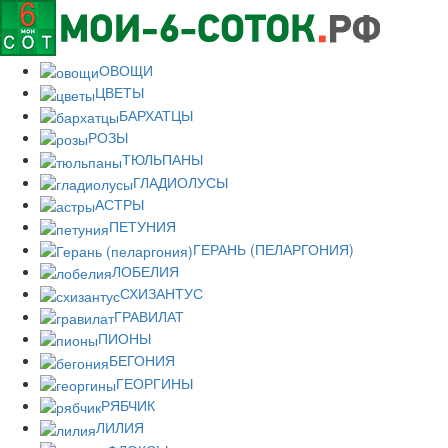
ОВОЩИ
ЦВЕТЫ
БАРХАТЦЫ
РОЗЫ
ТЮЛЬПАНЫ
ГЛАДИОЛУСЫ
АСТРЫ
ПЕТУНИЯ
ГЕРАНЬ (ПЕЛАРГОНИЯ)
ЛОБЕЛИЯ
СХИЗАНТУС
ГРАВИЛАТ
ПИОНЫ
БЕГОНИЯ
ГЕОРГИНЫ
РЯБЧИК
ЛИЛИЯ