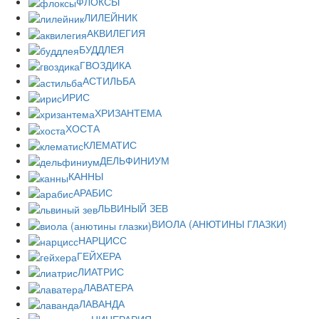
ФЛОКСЫ
ЛИЛЕЙНИК
АКВИЛЕГИЯ
БУДДЛЕЯ
ГВОЗДИКА
АСТИЛЬБА
ИРИС
ХРИЗАНТЕМА
ХОСТА
КЛЕМАТИС
ДЕЛЬФИНИУМ
КАННЫ
АРАБИС
ЛЬВИНЫЙ ЗЕВ
ВИОЛА (АНЮТИНЫ ГЛАЗКИ)
НАРЦИСС
ГЕЙХЕРА
ЛИАТРИС
ЛАВАТЕРА
ЛАВАНДА