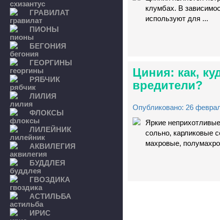
клумбах. В зависимос
ГРАВИЛАТ
используют для ...
ПИОНЫ
БЕГОНИЯ
ГЕОРГИНЫ
Циния: как, ку
РЯБЧИК
вредители?
ЛИЛИЯ
Опубликовано: 26 феврал
ФЛОКСЫ
Яркие неприхотливые
ЛИЛЕЙНИК
сольно, карликовые 
махровые, полумахров
АКВИЛЕГИЯ
БУДДЛЕЯ
ГВОЗДИКА
АСТИЛЬБА
ИРИС