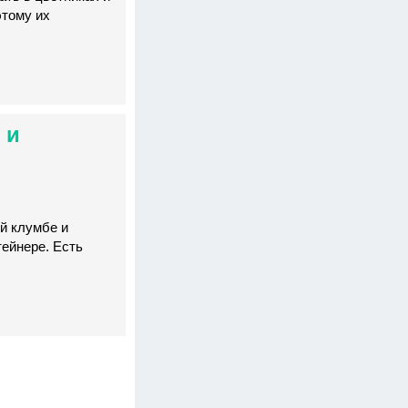
этому их
 и
й клумбе и
ейнере. Есть