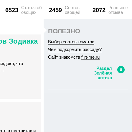
Статья об
Сортов
Реальных
6523
2459
2072
овощах
овощей
отзыва
ПОЛЕЗНО
ов Зодиака
Выбор сортов томатов
Чем подкормить рассаду?
Сайт знакомств
flirt-me.ru
рждают, что
Раздел
..
Зелёная
аптека
ть в цветниках и