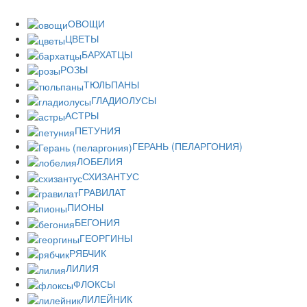
ОВОЩИ
ЦВЕТЫ
БАРХАТЦЫ
РОЗЫ
ТЮЛЬПАНЫ
ГЛАДИОЛУСЫ
АСТРЫ
ПЕТУНИЯ
ГЕРАНЬ (ПЕЛАРГОНИЯ)
ЛОБЕЛИЯ
СХИЗАНТУС
ГРАВИЛАТ
ПИОНЫ
БЕГОНИЯ
ГЕОРГИНЫ
РЯБЧИК
ЛИЛИЯ
ФЛОКСЫ
ЛИЛЕЙНИК