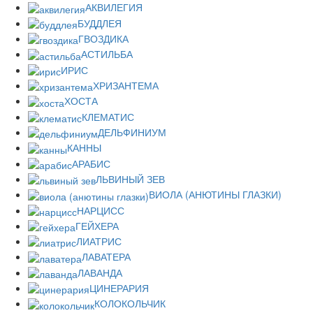
АКВИЛЕГИЯ
БУДДЛЕЯ
ГВОЗДИКА
АСТИЛЬБА
ИРИС
ХРИЗАНТЕМА
ХОСТА
КЛЕМАТИС
ДЕЛЬФИНИУМ
КАННЫ
АРАБИС
ЛЬВИНЫЙ ЗЕВ
ВИОЛА (АНЮТИНЫ ГЛАЗКИ)
НАРЦИСС
ГЕЙХЕРА
ЛИАТРИС
ЛАВАТЕРА
ЛАВАНДА
ЦИНЕРАРИЯ
КОЛОКОЛЬЧИК