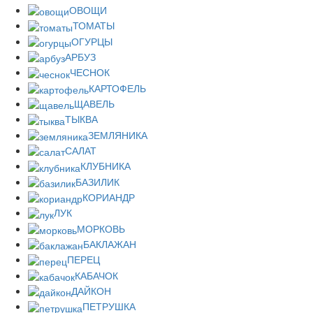
ОВОЩИ
ТОМАТЫ
ОГУРЦЫ
АРБУЗ
ЧЕСНОК
КАРТОФЕЛЬ
ЩАВЕЛЬ
ТЫКВА
ЗЕМЛЯНИКА
САЛАТ
КЛУБНИКА
БАЗИЛИК
КОРИАНДР
ЛУК
МОРКОВЬ
БАКЛАЖАН
ПЕРЕЦ
КАБАЧОК
ДАЙКОН
ПЕТРУШКА