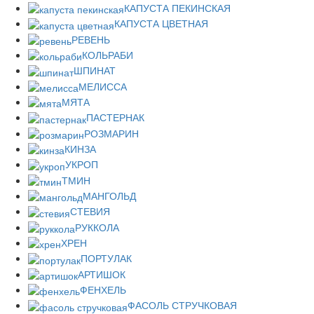
КАПУСТА ПЕКИНСКАЯ
КАПУСТА ЦВЕТНАЯ
РЕВЕНЬ
КОЛЬРАБИ
ШПИНАТ
МЕЛИССА
МЯТА
ПАСТЕРНАК
РОЗМАРИН
КИНЗА
УКРОП
ТМИН
МАНГОЛЬД
СТЕВИЯ
РУККОЛА
ХРЕН
ПОРТУЛАК
АРТИШОК
ФЕНХЕЛЬ
ФАСОЛЬ СТРУЧКОВАЯ