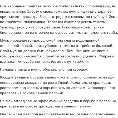
Все народные средства можно использовать как профилактику, но
никак лечение. Заботу о своих томатах нужно начинать заранее,
при высадке рассады. Закопать рядом с корнем, на глубину 1-2см,
по 2таблетки глиокладина. Таблетки будут оберегать томаты
1месяц, такой у них срок действия. Глиокладин безопасный
биопрепарат, он изготовлен на основе вытяжки из полезного гриба.
Мульчирование грядок соломой или слегка подсушенной
скошенной травой, также убережет томаты от грибных болезней.
Слой мульчи должен быть примерно 15см. Все нижние листья,
которые соприкасаются с грунтом необходимо удалять. Убираем
все пасынки, особенно те, которые лезут из земли.
Поливать томаты нужно обязательно под корешок.
Каждые 2недели обрабатываем томаты фитоспорином, если идут
непрерывные дожди, тогда раз в 7дней. Желательно проливать
раствором под корень и опрыскивать по листьям. Фитоспорин это
препарат на основе сенной палочки.
На мой взгляд самые эффективные средства в борьбе с болезнью,
препараты на основе триходермы и сенной палочки.
Мы свой сад и огород на протяжении всего сезона обрабатываем