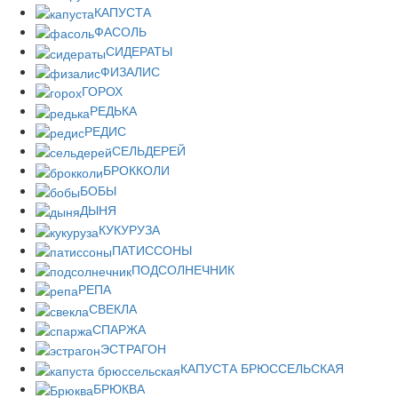
КАПУСТА
ФАСОЛЬ
СИДЕРАТЫ
ФИЗАЛИС
ГОРОХ
РЕДЬКА
РЕДИС
СЕЛЬДЕРЕЙ
БРОККОЛИ
БОБЫ
ДЫНЯ
КУКУРУЗА
ПАТИССОНЫ
ПОДСОЛНЕЧНИК
РЕПА
СВЕКЛА
СПАРЖА
ЭСТРАГОН
КАПУСТА БРЮССЕЛЬСКАЯ
БРЮКВА