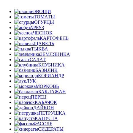
ОВОЩИ
ТОМАТЫ
ОГУРЦЫ
АРБУЗ
ЧЕСНОК
КАРТОФЕЛЬ
ЩАВЕЛЬ
ТЫКВА
ЗЕМЛЯНИКА
САЛАТ
КЛУБНИКА
БАЗИЛИК
КОРИАНДР
ЛУК
МОРКОВЬ
БАКЛАЖАН
ПЕРЕЦ
КАБАЧОК
ДАЙКОН
ПЕТРУШКА
КАПУСТА
ФАСОЛЬ
СИДЕРАТЫ