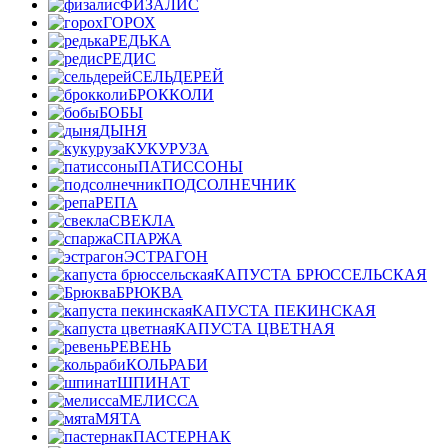
ФИЗАЛИС
ГОРОХ
РЕДЬКА
РЕДИС
СЕЛЬДЕРЕЙ
БРОККОЛИ
БОБЫ
ДЫНЯ
КУКУРУЗА
ПАТИССОНЫ
ПОДСОЛНЕЧНИК
РЕПА
СВЕКЛА
СПАРЖА
ЭСТРАГОН
КАПУСТА БРЮССЕЛЬСКАЯ
БРЮКВА
КАПУСТА ПЕКИНСКАЯ
КАПУСТА ЦВЕТНАЯ
РЕВЕНЬ
КОЛЬРАБИ
ШПИНАТ
МЕЛИССА
МЯТА
ПАСТЕРНАК