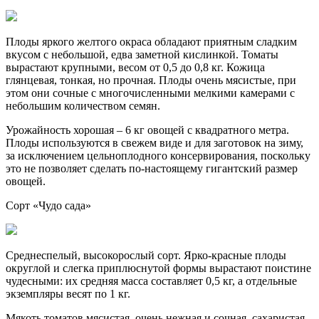
Плоды яркого желтого окраса обладают приятным сладким
вкусом с небольшой, едва заметной кислинкой. Томаты
вырастают крупными, весом от 0,5 до 0,8 кг. Кожица
глянцевая, тонкая, но прочная. Плоды очень мясистые, при
этом они сочные с многочисленными мелкими камерами с
небольшим количеством семян.
Урожайность хорошая – 6 кг овощей с квадратного метра.
Плоды используются в свежем виде и для заготовок на зиму,
за исключением цельноплодного консервирования, поскольку
это не позволяет сделать по-настоящему гигантский размер
овощей.
Сорт «Чудо сада»
Среднеспелый, высокорослый сорт. Ярко-красные плоды
округлой и слегка приплюснутой формы вырастают поистине
чудесными: их средняя масса составляет 0,5 кг, а отдельные
экземпляры весят по 1 кг.
Мякоть томатов мясистая, очень нежная и сочная, сахаристая