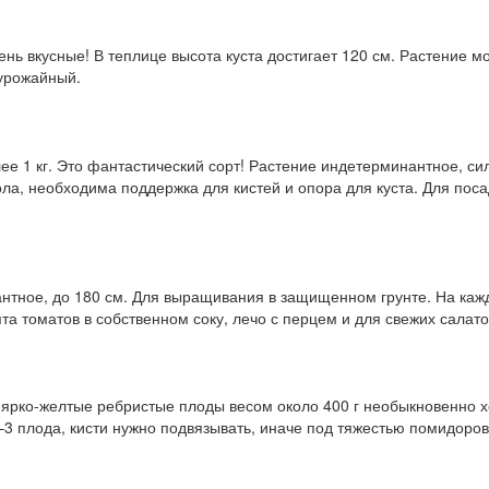
ь вкусные! В теплице высота куста достигает 120 см. Растение м
урожайный.
е 1 кг. Это фантастический сорт! Растение индетерминантное, с
вола, необходима поддержка для кистей и опора для куста. Для по
нтное, до 180 см. Для выращивания в защищенном грунте. На каж
та томатов в собственном соку, лечо с перцем и для свежих салато
о ярко-желтые ребристые плоды весом около 400 г необыкновенно х
–3 плода, кисти нужно подвязывать, иначе под тяжестью помидоров