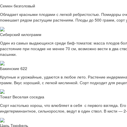
Семен безголовый
Обладает красными плодами с легкой ребристостью. Помидоры очен
помешает рядом растущим растениям. Плоды до 500 грамм, сорт 
Сибирский килограмм
Один из самых выдающихся среди биф-томатов: масса плодов боле
расстояние при посадке не менее 70 см, возможно вести в два ст
пасынки.
Бакинские 622
Крупные и урожайные, удаются в любое лето. Растение индермина
грамм. Вкус хороший, с легкой кислинкой. Сорт подходит для рецеп
Томат Веселая соседка
Сорт настолько хорош, что влюбляет в себя с первого взгляда. Ег
индетерминантное, сильнорослое, ведут в один ствол. В кисти — 2
Царь Трюфель