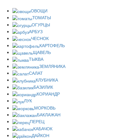
ОВОЩИ
ТОМАТЫ
ОГУРЦЫ
АРБУЗ
ЧЕСНОК
КАРТОФЕЛЬ
ЩАВЕЛЬ
ТЫКВА
ЗЕМЛЯНИКА
САЛАТ
КЛУБНИКА
БАЗИЛИК
КОРИАНДР
ЛУК
МОРКОВЬ
БАКЛАЖАН
ПЕРЕЦ
КАБАЧОК
ДАЙКОН