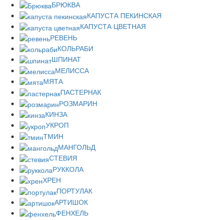
БРЮКВА
КАПУСТА ПЕКИНСКАЯ
КАПУСТА ЦВЕТНАЯ
РЕВЕНЬ
КОЛЬРАБИ
ШПИНАТ
МЕЛИССА
МЯТА
ПАСТЕРНАК
РОЗМАРИН
КИНЗА
УКРОП
ТМИН
МАНГОЛЬД
СТЕВИЯ
РУККОЛА
ХРЕН
ПОРТУЛАК
АРТИШОК
ФЕНХЕЛЬ