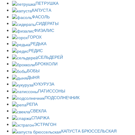
ПЕТРУШКА
КАПУСТА
ФАСОЛЬ
СИДЕРАТЫ
ФИЗАЛИС
ГОРОХ
РЕДЬКА
РЕДИС
СЕЛЬДЕРЕЙ
БРОККОЛИ
БОБЫ
ДЫНЯ
КУКУРУЗА
ПАТИССОНЫ
ПОДСОЛНЕЧНИК
РЕПА
СВЕКЛА
СПАРЖА
ЭСТРАГОН
КАПУСТА БРЮССЕЛЬСКАЯ