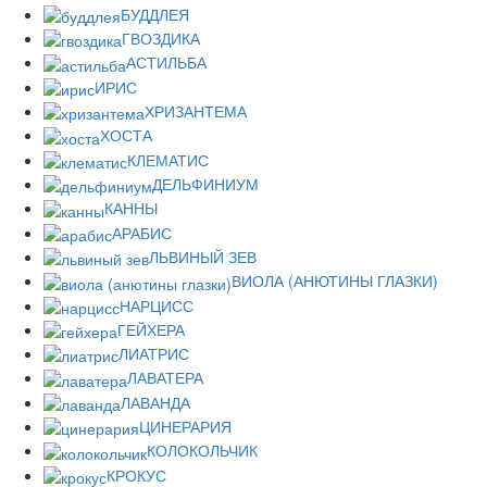
БУДДЛЕЯ
ГВОЗДИКА
АСТИЛЬБА
ИРИС
ХРИЗАНТЕМА
ХОСТА
КЛЕМАТИС
ДЕЛЬФИНИУМ
КАННЫ
АРАБИС
ЛЬВИНЫЙ ЗЕВ
ВИОЛА (АНЮТИНЫ ГЛАЗКИ)
НАРЦИСС
ГЕЙХЕРА
ЛИАТРИС
ЛАВАТЕРА
ЛАВАНДА
ЦИНЕРАРИЯ
КОЛОКОЛЬЧИК
КРОКУС