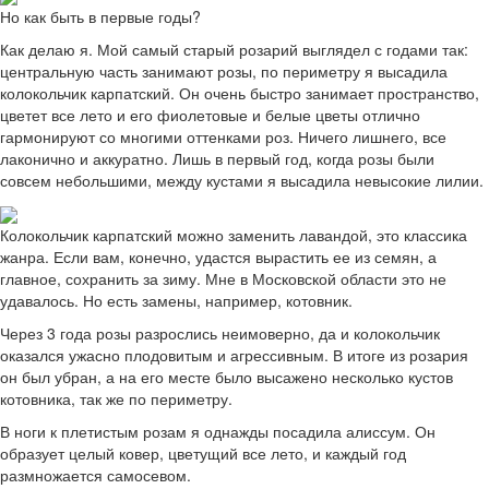
Но как быть в первые годы?
Как делаю я. Мой самый старый розарий выглядел с годами так:
центральную часть занимают розы, по периметру я высадила
колокольчик карпатский. Он очень быстро занимает пространство,
цветет все лето и его фиолетовые и белые цветы отлично
гармонируют со многими оттенками роз. Ничего лишнего, все
лаконично и аккуратно. Лишь в первый год, когда розы были
совсем небольшими, между кустами я высадила невысокие лилии.
Колокольчик карпатский можно заменить лавандой, это классика
жанра. Если вам, конечно, удастся вырастить ее из семян, а
главное, сохранить за зиму. Мне в Московской области это не
удавалось. Но есть замены, например, котовник.
Через 3 года розы разрослись неимоверно, да и колокольчик
оказался ужасно плодовитым и агрессивным. В итоге из розария
он был убран, а на его месте было высажено несколько кустов
котовника, так же по периметру.
В ноги к плетистым розам я однажды посадила алиссум. Он
образует целый ковер, цветущий все лето, и каждый год
размножается самосевом.