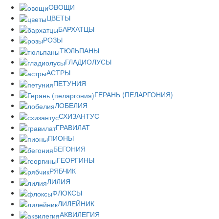
ОВОЩИ
ЦВЕТЫ
БАРХАТЦЫ
РОЗЫ
ТЮЛЬПАНЫ
ГЛАДИОЛУСЫ
АСТРЫ
ПЕТУНИЯ
ГЕРАНЬ (ПЕЛАРГОНИЯ)
ЛОБЕЛИЯ
СХИЗАНТУС
ГРАВИЛАТ
ПИОНЫ
БЕГОНИЯ
ГЕОРГИНЫ
РЯБЧИК
ЛИЛИЯ
ФЛОКСЫ
ЛИЛЕЙНИК
АКВИЛЕГИЯ